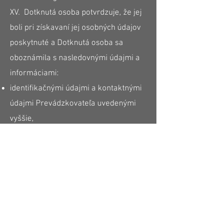
XV. Dotknutá osoba potvrdzuje, že jej
boli pri získavaní jej osobných údajov
poskytnuté a Dotknutá osoba sa
oboznámila s nasledovnými údajmi a
informáciami:
identifikačnými údajmi a kontaktnými
údajmi Prevádzkovateľa uvedenými
vyššie,
účelom spracúvania osobných údajov,
na ktorý sú osobné údaje určené, ako
aj právny základ spracúvania
osobných údajov:
účel spracúvania osobných údajov:
poskytovanie zdravotnej starostlivosti,